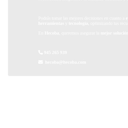
necesidades, asegurando la
máxima eficiencia
y
Podrás tomar las mejores decisiones en cuanto a
e
Podrás tomar las mejores decisiones en cuanto a
e
herramientas
y
tecnología,
optimizando tus recu
herramientas
y
tecnología,
optimizando tus recu
En
Hecoba
, queremos asegurar la
mejor solució
En
Hecoba
, queremos asegurar la
mejor solució
945 265 939
hecoba@hecoba.com
945 265 939
hecoba@hecoba.com