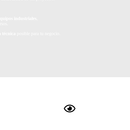
rentabilidad
de tus proyectos.
quipos industriales
,
quipos industriales
,
rsos.
rsos.
n técnica
posible para tu negocio.
n técnica
posible para tu negocio.
VISITAS A TU EMPRESA
VISITAS A TU EMP