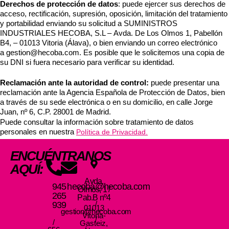
Derechos de protección de datos
: puede ejercer sus derechos de
acceso, rectificación, supresión, oposición, limitación del tratamiento
y portabilidad enviando su solicitud a
SUMINISTROS
INDUSTRIALES HECOBA, S.L –
Avda. De Los Olmos 1, Pabellón
B4, – 01013 Vitoria (Álava)
, o bien enviando un correo electrónico
a
gestion@hecoba.com
. Es posible que le solicitemos una copia de
su DNI si fuera necesario para verificar su identidad.
Reclamación ante la autoridad de control:
puede presentar una
reclamación ante la Agencia Española de Protección de Datos, bien
a través de su sede electrónica o en su domicilio, en calle Jorge
Juan, nº 6, C.P. 28001 de Madrid.
Puede consultar la información sobre tratamiento de datos
personales en nuestra
Política de Privacidad.
ENCUÉNTRANOS
AQUÍ:
Avda.
945
hecoba@hecoba.com
Olmos, 1 /
265
Pab.B nº4
/
939
01013
gestion@hecoba.com
Vitoria-
/
/
Gasteiz,