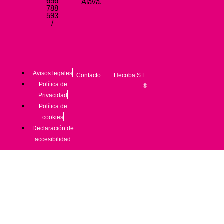
656
Álava.
788
593
/
Avisos legales
Contacto
Hecoba S.L.
Política de
®
Privacidad
Política de
cookies
Declaración de
accesibilidad